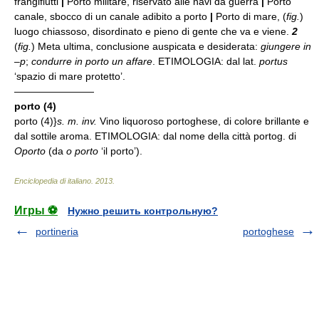
frangiflutti
|
Porto militare, riservato alle navi da guerra
|
Porto
canale, sbocco di un canale adibito a porto
|
Porto di mare, (
fig.
)
luogo chiassoso, disordinato e pieno di gente che va e viene.
2
(
fig.
) Meta ultima, conclusione auspicata e desiderata:
giungere in
–p
;
condurre in porto un affare
. ETIMOLOGIA: dal lat.
portus
‘spazio di mare protetto’.
————————
porto (4)
porto (4)}
s. m. inv.
Vino liquoroso portoghese, di colore brillante e
dal sottile aroma. ETIMOLOGIA: dal nome della città portog. di
Oporto
(da
o porto
‘il porto’).
Enciclopedia di italiano
.
2013
.
Игры ⚽
Нужно решить контрольную?
portineria
portoghese