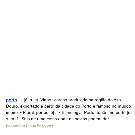
porto
— |ô| s. m. Vinho licoroso produzido na região do Alto
Douro, exportado a partir da cidade do Porto e famoso no mundo
inteiro. • Plural: portos |ô|. ‣ Etimologia: Porto, topônimo porto |ô|
s. m. 1. Sítio de uma costa onde os navios podem dar… …
Dicionário da Língua Portuguesa