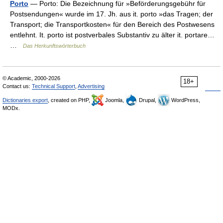
Porto
— Porto: Die Bezeichnung für »Beförderungsgebühr für
Postsendungen« wurde im 17. Jh. aus it. porto »das Tragen; der
Transport; die Transportkosten« für den Bereich des Postwesens
entlehnt. It. porto ist postverbales Substantiv zu älter it. portare…
…
Das Herkunftswörterbuch
© Academic, 2000-2026
18+
Contact us:
Technical Support
,
Advertising
Dictionaries export
, created on PHP,
Joomla,
Drupal,
WordPress,
MODx.