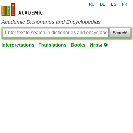
RU
DE
ES
FR
en-academic.com
Academic Dictionaries and Encyclopedias
Search!
Interpretations
Translations
Books
Игры ⚽