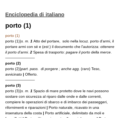
Enciclopedia di italiano
porto (1)
porto (1)
porto (1)}
s. m.
1
Atto del portare, solo nella locuz. porto d'armi, il
portare armi con sé e (
est.
) il documento che l'autorizza:
ottenere
il porto d'armi
.
2
Spesa di trasporto:
pagare il porto della merce
.
————————
porto (2)
porto (2)}
part. pass. di
porgere ; anche
agg.
(
raro
) Teso,
avvicinato
|
Offerto.
————————
porto (3)
porto (3)}
s. m.
1
Spazio di mare protetto dove le navi possono
sostare con sicurezza al riparo dalle onde e dalle correnti,
compiere le operazioni di sbarco e di imbarco dei passeggeri,
rifornimenti e riparazioni
|
Porto naturale, ricavato in una
insenatura della costa
|
Porto artificiale, delimitato da moli e