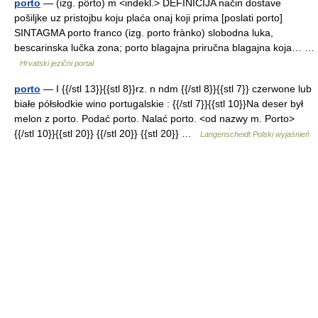
porto
— (izg. pȏrto) m <indekl.> DEFINICIJA način dostave
pošiljke uz pristojbu koju plaća onaj koji prima [poslati porto]
SINTAGMA porto franco (izg. porto frànko) slobodna luka,
bescarinska lučka zona; porto blagajna priručna blagajna koja… …
Hrvatski jezični portal
porto
— I {{/stl 13}}{{stl 8}}rz. n ndm {{/stl 8}}{{stl 7}} czerwone lub
białe półsłodkie wino portugalskie : {{/stl 7}}{{stl 10}}Na deser był
melon z porto. Podać porto. Nalać porto. <od nazwy m. Porto>
{{/stl 10}}{{stl 20}} {{/stl 20}} {{stl 20}} …
Langenscheidt Polski wyjaśnień